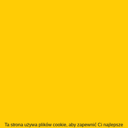
ZAPISUJĘ SIĘ
Klikając przycisk powyżej, zapisujesz się do
naszego Newslettera i akceptujesz
Zasady
świadczenia bezpłatnej usługi Treści od Legal
Geek
oraz
Politykę Prywatności
.
Powiązane artykuły
INNE
Ta strona używa plików cookie, aby zapewnić Ci najlepsze