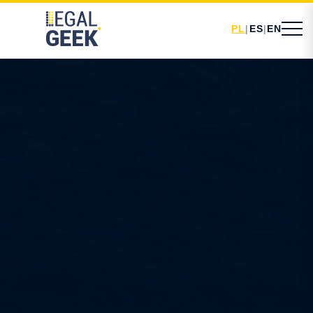
PL
|
ES
|
EN