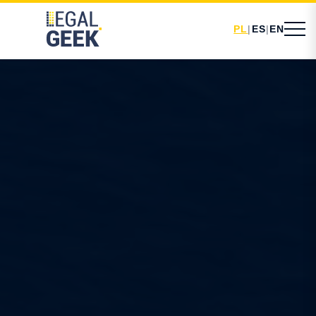
PL
|
ES
|
EN