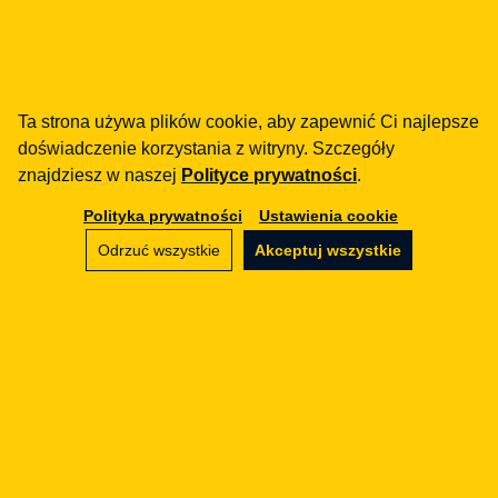
– tylko co z prawami autorskimi!?
12.03.2019
IT
Ta strona używa plików cookie, aby zapewnić Ci najlepsze
Prawnicze mity - "Nie ma konta użytkownika -
doświadczenie korzystania z witryny. Szczegóły
nie ma zbierania danych"
znajdziesz w naszej
Polityce prywatności
.
17.09.2015
Polityka prywatności
Ustawienia cookie
IT
Odrzuć wszystkie
Akceptuj wszystkie
Ośmieszające domeny .sucks - czy jest się
czego bać?
21.04.2015
Newsletter
Zostaw email i otrzymuj praktyczne aktualizacje