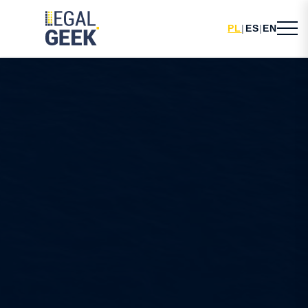
PL
|
ES
|
EN