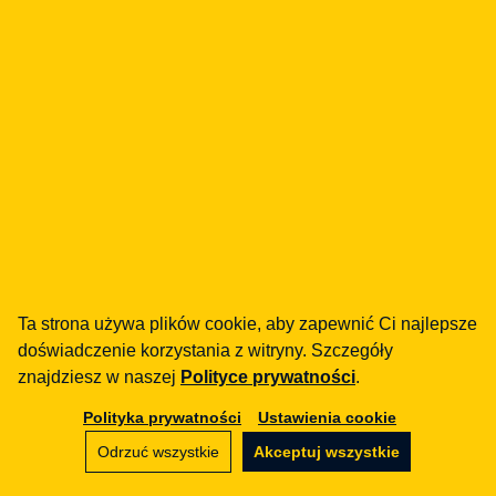
Jak możemy Ci pomóc?
fintech
Instytucje Płatnicze
Pożyczki / BNPL
DORA
MiCA / Kryptoaktywa
Compliance / Audyty
Doradztwo biznesowe
aml
Szkolenia
Ta strona używa plików cookie, aby zapewnić Ci najlepsze
Procedury
doświadczenie korzystania z witryny. Szczegóły
Audyty
znajdziesz w naszej
Polityce prywatności
.
Polityka prywatności
Ustawienia cookie
e-commerce
Regulaminy
Odrzuć wszystkie
Akceptuj wszystkie
Marketplace