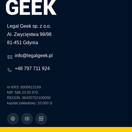
Legal Geek sp. z o.o.
Al. Zwycięstwa 98/98
81-451 Gdynia
info@legalgeek.pl
+48 797 711 924
nr KRS: 0000615169
NIP: 586 23 05 970
REGON: 36430702100000
kapitał zakładowy: 10.000 zł