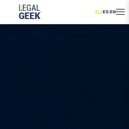
PL
|
ES
|
EN