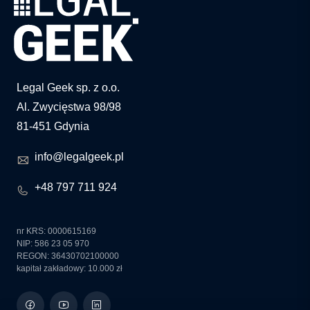
Legal Geek sp. z o.o.
Al. Zwycięstwa 98/98
81-451 Gdynia
info@legalgeek.pl
+48 797 711 924
nr KRS: 0000615169
NIP: 586 23 05 970
REGON: 36430702100000
kapitał zakładowy: 10.000 zł