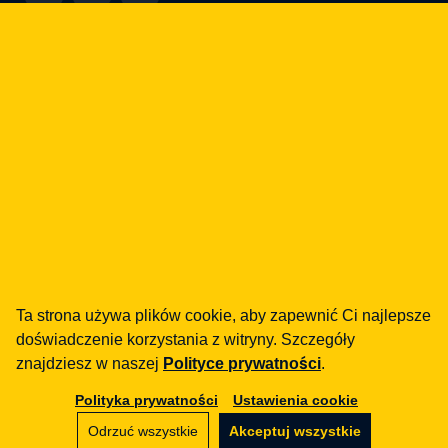
Jak możemy Ci pomóc?
fintech
Instytucje Płatnicze
Pożyczki / BNPL
DORA
MiCA / Kryptoaktywa
Compliance / Audyty
Doradztwo biznesowe
aml
Ta strona używa plików cookie, aby zapewnić Ci najlepsze
Szkolenia
doświadczenie korzystania z witryny. Szczegóły
Procedury
znajdziesz w naszej
Polityce prywatności
.
Audyty
Polityka prywatności
Ustawienia cookie
e-commerce
Odrzuć wszystkie
Akceptuj wszystkie
Regulaminy