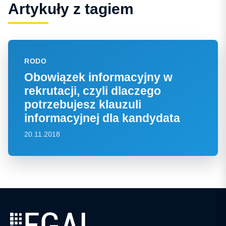
Artykuły z tagiem
RODO
Obowiązek informacyjny w
rekrutacji, czyli dlaczego
potrzebujesz klauzuli
informacyjnej dla kandydata
20.11.2018