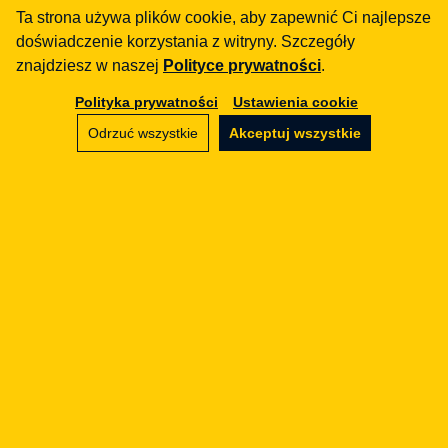
Ta strona używa plików cookie, aby zapewnić Ci najlepsze
doświadczenie korzystania z witryny. Szczegóły
znajdziesz w naszej
Polityce prywatności
.
RODO
Przetwarzamy dane - ale na
Polityka prywatności
Ustawienia cookie
jakiej podstawie?
Odrzuć wszystkie
Akceptuj wszystkie
09.01.2018
1 / 2
Następna