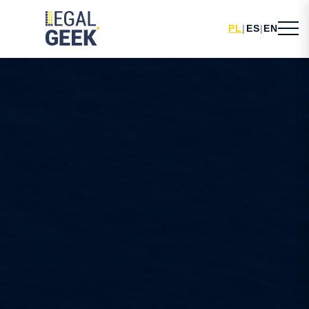
PL
|
ES
|
EN