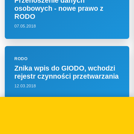
Przenoszenie danych
osobowych - nowe prawo z
RODO
07.05.2018
RODO
Znika wpis do GIODO, wchodzi
rejestr czynności przetwarzania
12.03.2018
RODO
Czym są szczególne kategorie