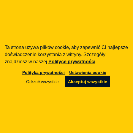
E-COMMERCE
Zawieranie umów z
konsumentem przez telefon – to
warto wiedzieć.
Ta strona używa plików cookie, aby zapewnić Ci najlepsze
20.07.2015
doświadczenie korzystania z witryny. Szczegóły
znajdziesz w naszej
Polityce prywatności
.
Polityka prywatności
Ustawienia cookie
E-COMMERCE
Odrzuć wszystkie
Akceptuj wszystkie
Prowadzisz sklep internetowy?
6 rzeczy, o których musisz
wiedzieć!
14.06.2015