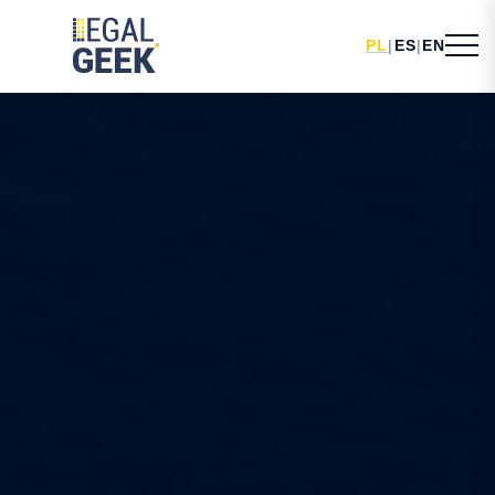
PL
|
ES
|
EN