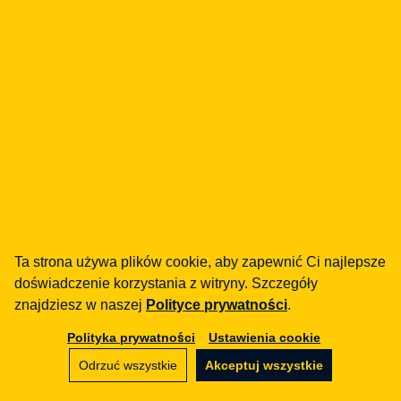
Jak możemy Ci pomóc?
fintech
Instytucje Płatnicze
Pożyczki / BNPL
DORA
MiCA / Kryptoaktywa
Compliance / Audyty
Doradztwo biznesowe
aml
Szkolenia
Ta strona używa plików cookie, aby zapewnić Ci najlepsze
Procedury
doświadczenie korzystania z witryny. Szczegóły
Audyty
znajdziesz w naszej
Polityce prywatności
.
Polityka prywatności
Ustawienia cookie
e-commerce
Regulaminy
Odrzuć wszystkie
Akceptuj wszystkie
Marketplace