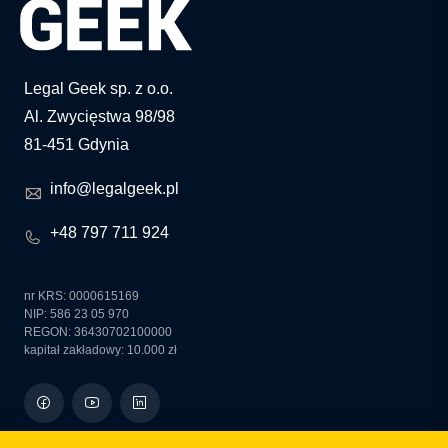
Legal Geek sp. z o.o.
Al. Zwycięstwa 98/98
81-451 Gdynia
info@legalgeek.pl
+48 797 711 924
nr KRS: 0000615169
NIP: 586 23 05 970
REGON: 36430702100000
kapitał zakładowy: 10.000 zł