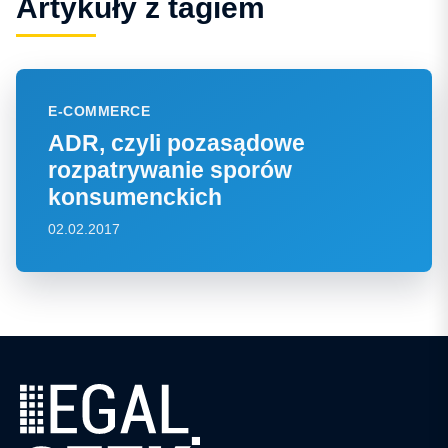
Artykuły z tagiem
E-COMMERCE
ADR, czyli pozasądowe
rozpatrywanie sporów
konsumenckich
02.02.2017