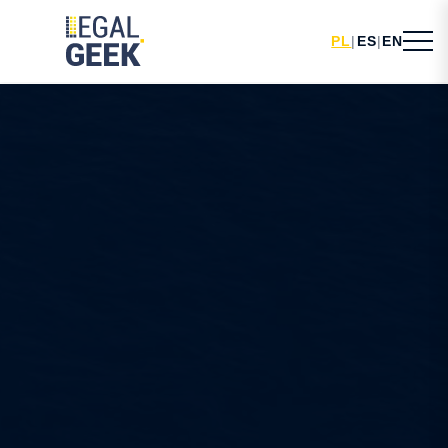
PL
|
ES
|
EN