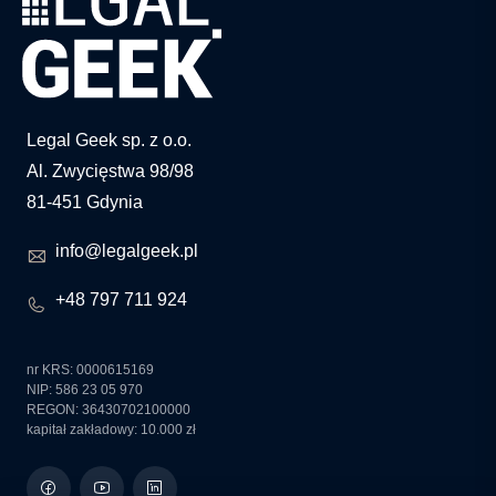
Legal Geek sp. z o.o.
Al. Zwycięstwa 98/98
81-451 Gdynia
info@legalgeek.pl
+48 797 711 924
nr KRS: 0000615169
NIP: 586 23 05 970
REGON: 36430702100000
kapitał zakładowy: 10.000 zł