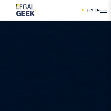
PL
|
ES
|
EN