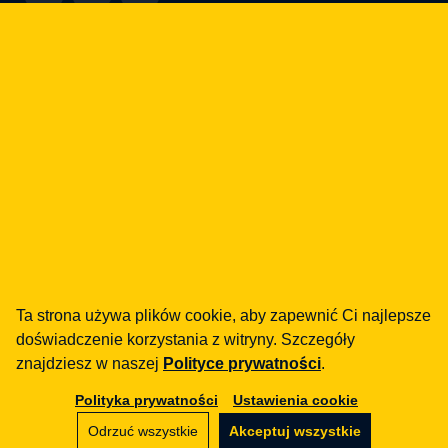
Jak możemy Ci pomóc?
fintech
Instytucje Płatnicze
Pożyczki / BNPL
DORA
MiCA / Kryptoaktywa
Compliance / Audyty
Doradztwo biznesowe
aml
Ta strona używa plików cookie, aby zapewnić Ci najlepsze
Szkolenia
doświadczenie korzystania z witryny. Szczegóły
Procedury
znajdziesz w naszej
Polityce prywatności
.
Audyty
Polityka prywatności
Ustawienia cookie
e-commerce
Odrzuć wszystkie
Akceptuj wszystkie
Regulaminy