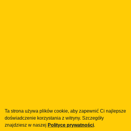
#founders agreement
#lifehack
#sprawy pomiędzy wspólnikami
#startup
#umowa spółki
Udostępnij
LinkedIn
Facebook
Ta strona używa plików cookie, aby zapewnić Ci najlepsze
doświadczenie korzystania z witryny. Szczegóły
NIS2
znajdziesz w naszej
Polityce prywatności
.