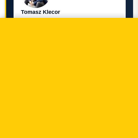
Tomasz Klecor
Partner Zarządzający · Nawigator FinTechu.
Prawnik.
+48 797 711 924
fintech@legalgeek.pl
LinkedIn
Imię i nazwisko / Nazwa firmy
Adres email
Numer telefonu