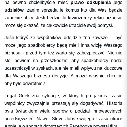
na pewno chcielibyście mieć
prawo odkupienia
jego
udziałów
, zanim sprzeda je komuś kto dla Was będzie
zupełnie obcy. Jeśli będzie to krwiożerczy rekin biznesu,
może się okazać, że całkowicie utracicie swój pomysł.
Jeśli któryś ze wspólników odejdzie "na zawsze" - być
może jego spadkobiercy będą mieli inną wizję Waszego
biznesu - przed tym też warto się zabezpieczyć. Nic nie
stoi bowiem na przeszkodzie, aby spadkobiercy nadal
uczestniczyli w zyskach, ale nie mieli wpływu na kluczowe
dla Waszego biznesu decyzje. A może właśnie chcecie
aby było odwrotnie?
Legal Geek zna sytuacje, w których po jakimś czasie
wspólnicy zwyczajnie przestają się dogadywać. Historia
była świadkiem wielu sporów o podział innowacyjnych
przedsięwzięć. Nawet Steve Jobs swojego czasu utracił
Apple, a o sporach dotyczących Facebooka powstał film.