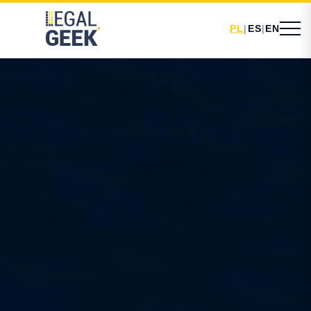
PL
|
ES
|
EN