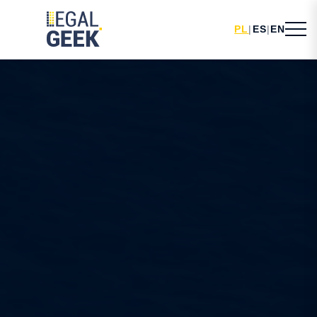
PL
|
ES
|
EN