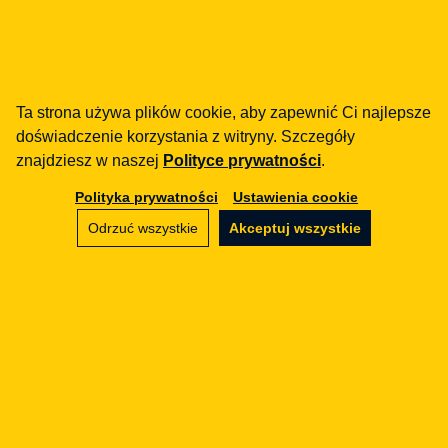
Instytucje płatnicze w Polsce —
MIP vs KIP. Kompletne
porównanie ścieżek
licencyjnych po warzywniaku
Ta strona używa plików cookie, aby zapewnić Ci najlepsze
02.04.2026
doświadczenie korzystania z witryny. Szczegóły
znajdziesz w naszej
Polityce prywatności
.
Polityka prywatności
Ustawienia cookie
Odrzuć wszystkie
Akceptuj wszystkie
FINTECH
Klasyfikacja incydentu — DORA
art. 18 vs KSC art. 11. Kto, gdzie
i co raportuje
15.03.2026