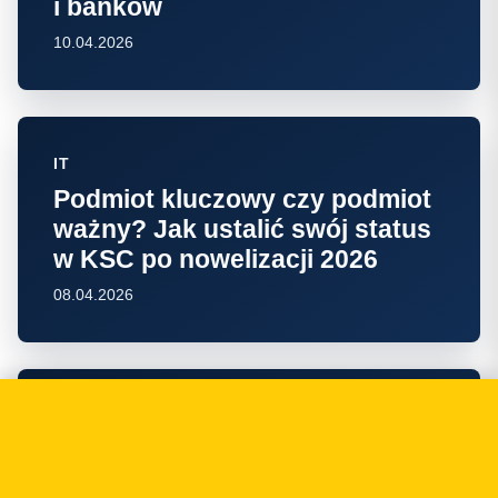
i banków
10.04.2026
IT
Podmiot kluczowy czy podmiot
ważny? Jak ustalić swój status
w KSC po nowelizacji 2026
08.04.2026
FINTECH
PSD3 i PSR — co to za pakiet i
dlaczego Komisja podzieliła