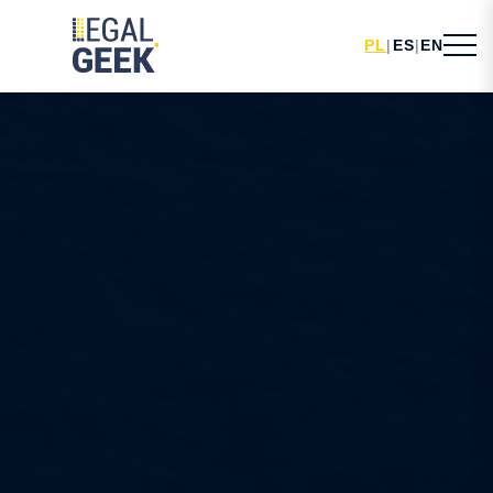
PL
|
ES
|
EN