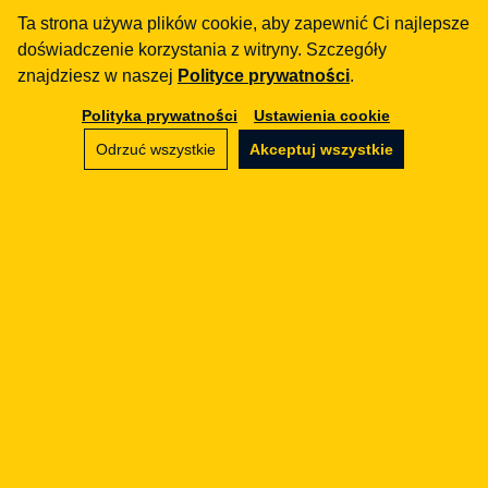
Legal Geek sp. z o.o.
Ta strona używa plików cookie, aby zapewnić Ci najlepsze
Al. Zwycięstwa 98/98
doświadczenie korzystania z witryny. Szczegóły
znajdziesz w naszej
Polityce prywatności
.
81-451 Gdynia
Polityka prywatności
Ustawienia cookie
info@legalgeek.pl
Odrzuć wszystkie
Akceptuj wszystkie
+48 797 711 924
nr KRS: 0000615169
NIP: 586 23 05 970
REGON: 36430702100000
kapitał zakładowy: 10.000 zł
Jak możemy Ci pomóc?
fintech