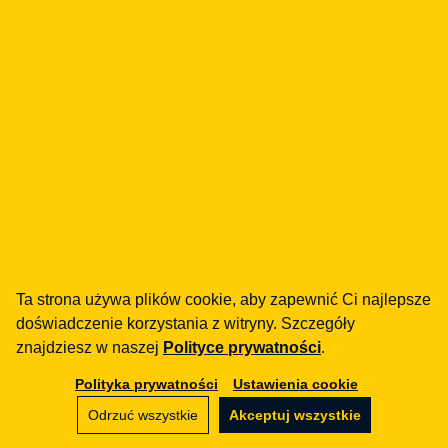
towary nieprefabrykowane
14.02.2020
E-commerce
Rozpakowany i używany towar – czy muszę
przyjąć zwrot?
20.12.2018
Newsletter
Ta strona używa plików cookie, aby zapewnić Ci najlepsze
Zostaw email i otrzymuj praktyczne aktualizacje
doświadczenie korzystania z witryny. Szczegóły
prawne.
znajdziesz w naszej
Polityce prywatności
.
Polityka prywatności
Ustawienia cookie
Odrzuć wszystkie
Akceptuj wszystkie
ZAPISUJĘ SIĘ