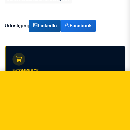
Udostępnij
LinkedIn
Facebook
E-COMMERCE
Prowadzisz e-commerce?
Regulaminy, RODO, Omnibus, DSA — spinamy całą
warstwę prawną sklepu.
Porozmawiajmy