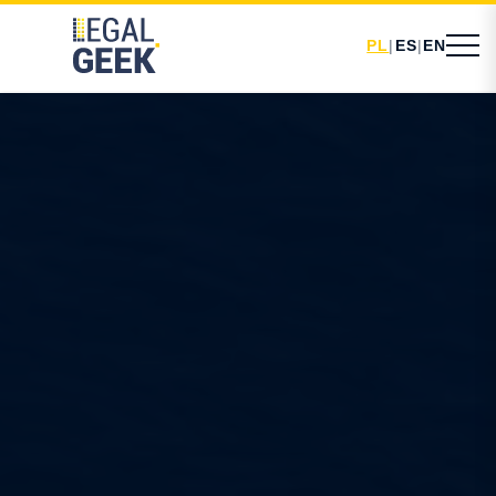
PL
|
ES
|
EN