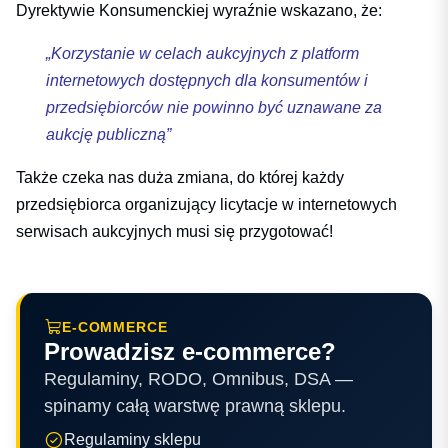
Dyrektywie Konsumenckiej wyraźnie wskazano, że:
„Korzystanie w celach aukcyjnych z platform
internetowych dostępnych dla konsumentów i
przedsiębiorców nie powinno być uznawane za
aukcję publiczną”
Także czeka nas duża zmiana, do której każdy
przedsiębiorca organizujący licytacje w internetowych
serwisach aukcyjnych musi się przygotować!
E-COMMERCE
Prowadzisz e-commerce?
Regulaminy, RODO, Omnibus, DSA —
spinamy całą warstwę prawną sklepu.
Regulaminy sklepu