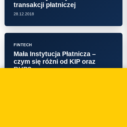
transakcji płatniczej
28.12.2018
FINTECH
Mała Instytucja Płatnicza –
czym się różni od KIP oraz
BUP?
20.09.2018
FINTECH
AML i KYC w kryptowalutach –
czyli przeciwdziałanie praniu