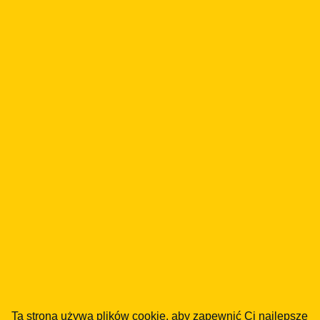
pieniędzy w sektorze walut
wirtualnych
03.09.2018
FINTECH
Mała Instytucja Płatnicza –
licencja dla FinTechu (wymogi
prawne)
30.08.2018
FINTECH
Ta strona używa plików cookie, aby zapewnić Ci najlepsze