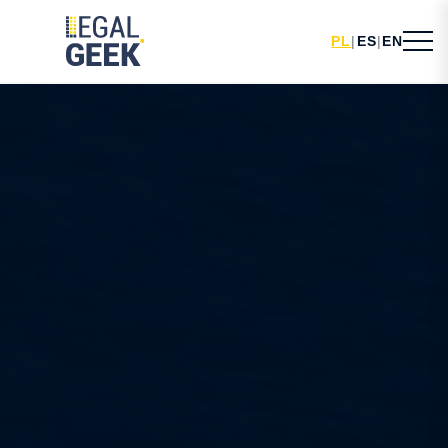
PL
|
ES
|
EN