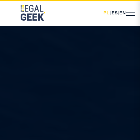
PL
|
ES
|
EN