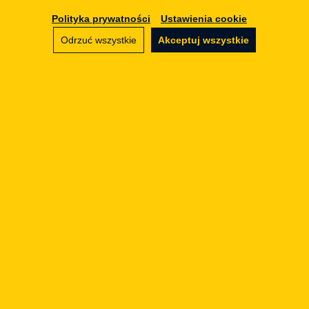
Tomasz Klecor
Polityka prywatności
Ustawienia cookie
Partner Zarządzający · Nawigator FinTechu.
Prawnik.
Odrzuć wszystkie
Akceptuj wszystkie
+48 797 711 924
fintech@legalgeek.pl
LinkedIn
Imię i nazwisko / Nazwa firmy
Adres email
Numer telefonu