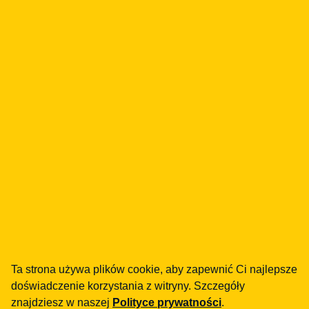
MAŁA INSTYTUCJA PŁATNICZA
Mała Instytucja Płatnicza?
Wniosek do KNF, procedury, AML —
przeprowadzimy Cię przez cały proces.
Wniosek o wpis do KNF
Procedury MIP
AML / CFT
Audyt przed-aplikacyjny
Zobacz pełną ofertę usług
Ta strona używa plików cookie, aby zapewnić Ci najlepsze
doświadczenie korzystania z witryny. Szczegóły
znajdziesz w naszej
Polityce prywatności
.