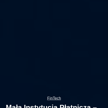
FinTech
Mała Instytucja Płatnicza –