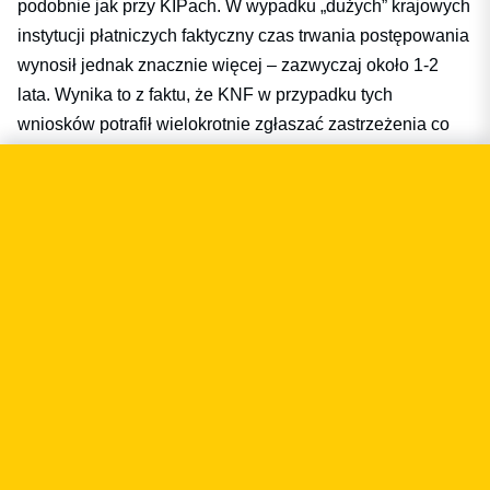
podobnie jak przy KIPach. W wypadku „dużych” krajowych
instytucji płatniczych faktyczny czas trwania postępowania
wynosił jednak znacznie więcej – zazwyczaj około 1-2
lata. Wynika to z faktu, że KNF w przypadku tych
wniosków potrafił wielokrotnie zgłaszać zastrzeżenia co
do składanej dokumentacji, zwłaszcza do systemu
zarządzania ryzykiem czy
procedur AML
. Jednakże w postępowaniu o wpis MIP wniosek jest
mocno uproszczony, a MIP mimo że musi posiadać
odpowiednią dokumentację – nie składa jej całej w KNF i
nie jest ona badana na etapie postępowania (oczywiście
KNF może zażądać jej przedłożenia w dowolnym
momencie). Tym samym wpis do rejestru powinien
nastąpić zdecydowanie szybciej, niż wydanie zezwolenia.
Podobny mechanizm funkcjonuje przy biurach usług