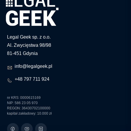
Legal Geek sp. z o.o.
Al. Zwycięstwa 98/98
81-451 Gdynia
info@legalgeek.pl
+48 797 711 924
nr KRS: 0000615169
NIP: 586 23 05 970
REGON: 36430702100000
kapitał zakładowy: 10.000 zł