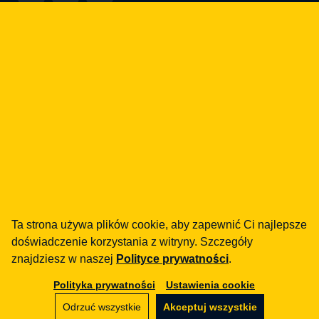
Jak możemy Ci pomóc?
fintech
Instytucje Płatnicze
Pożyczki / BNPL
DORA
MiCA / Kryptoaktywa
Compliance / Audyty
Doradztwo biznesowe
aml
Ta strona używa plików cookie, aby zapewnić Ci najlepsze
Szkolenia
doświadczenie korzystania z witryny. Szczegóły
Procedury
znajdziesz w naszej
Polityce prywatności
.
Audyty
Polityka prywatności
Ustawienia cookie
e-commerce
Odrzuć wszystkie
Akceptuj wszystkie
Regulaminy