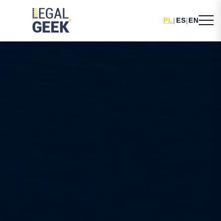
PL
|
ES
|
EN