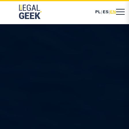
PL
|
ES
|
EN