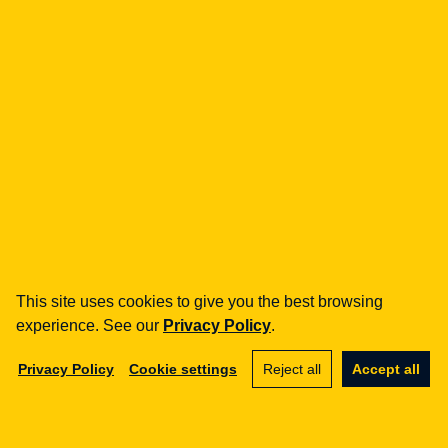
INNE
Systemy AI wysokiego ryzyka
— klasyfikacja z art. 6 i
załącznika III
06.11.2025
INNE
Zakazane praktyki AI — co jest
zakazane od 2 lutego 2025 r.
This site uses cookies to give you the best browsing
(art. 5 AI Act)
experience. See our
Privacy Policy
.
17.10.2025
Privacy Policy
Cookie settings
Reject all
Accept all