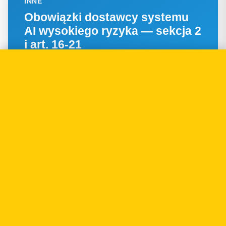
INNE
Obowiązki dostawcy systemu
AI wysokiego ryzyka — sekcja 2
i art. 16-21
14.12.2025
INNE
Role w AI Act — provider,
deployer, importer, dystrybutor
(i kto je łączy)
25.11.2025