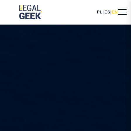
PL
|
ES
|
EN