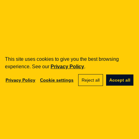
ICO a prawo – czyli KNF o Initial
Coin Offerings
30.11.2017
FINTECH
This site uses cookies to give you the best browsing
Bitcoin po wyroku TSUE –
experience. See our
Privacy Policy
.
droga do regulacji? #FinTech
Privacy Policy
Cookie settings
Reject all
Accept all
25.11.2015
FINTECH
Bitcoin - 9 prawnych kwestii, na
które warto znać odpowiedź