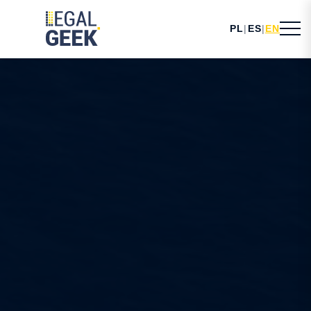
PL
|
ES
|
EN