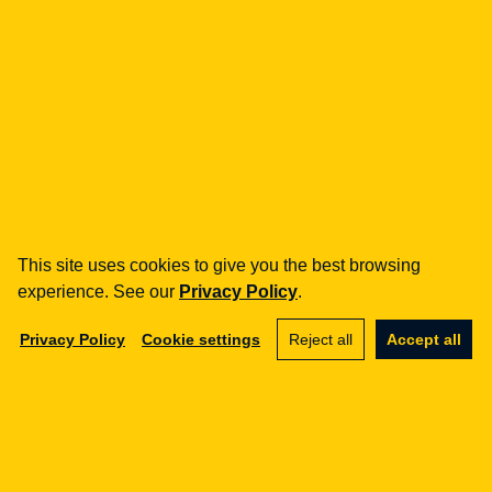
VAT ID: 586 23 05 970
REGON: 36430702100000
share capital: PLN 10,000
how can we help you?
fintech
Payment Institutions
This site uses cookies to give you the best browsing
Loans / BNPL
experience. See our
Privacy Policy
.
DORA
Privacy Policy
Cookie settings
Reject all
Accept all
MiCA / Crypto-assets
Compliance / Audits
Business advisory
aml
Training