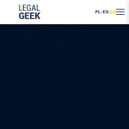
PL
|
ES
|
EN