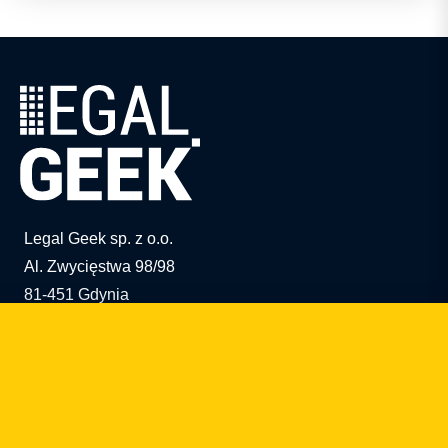
Legal Geek sp. z o.o.
Al. Zwycięstwa 98/98
81-451 Gdynia
info@legalgeek.pl
+48 797 711 924
KRS no.: 0000615169