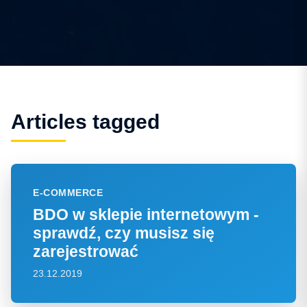
Articles tagged
E-COMMERCE
BDO w sklepie internetowym -
sprawdź, czy musisz się
zarejestrować
23.12.2019