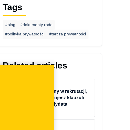
Tags
#blog
#dokumenty rodo
#polityka prywatności
#tarcza prywatności
Related articles
RODO
Obowiązek informacyjny w rekrutacji,
czyli dlaczego potrzebujesz klauzuli
informacyjnej dla kandydata
20.11.2018
RODO