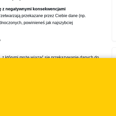
się z negatywnymi konsekwencjami
 przetwarzają przekazane przez Ciebie dane (np.
dnoczonych, powinieneś jak najszybciej
o
, z którymi może wiązać się przekazywanie danych do
cebooka, Google oraz Microsoftu. Powinieneś więc
 wówczas, jeśli np. :
sela Facebooka,
65.