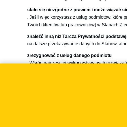
stało się niezgodne z prawem i może wiązać 
. Jeśli więc korzystasz z usług podmiotów, które
Twoich klientów lub pracowników) w Stanach Zje
znaleźć inną niż Tarcza Prywatności podstawę
na dalsze przekazywanie danych do Stanów, alb
zrezygnować z usług danego podmiotu
. Wśród najczęściej wykorzystywanych rozwiązań
Stanów Zjednoczonych, mogą być m.in. usługi Fa
zwrócić szczególną uwagę na ten temat zwłaszcza
prowadzisz marketing z wykorzystaniem pik
korzystasz z usług Google w ramach GSuite,
lub masz wykupiony pakiet Microsoft Office 3
Co możesz zrobić?