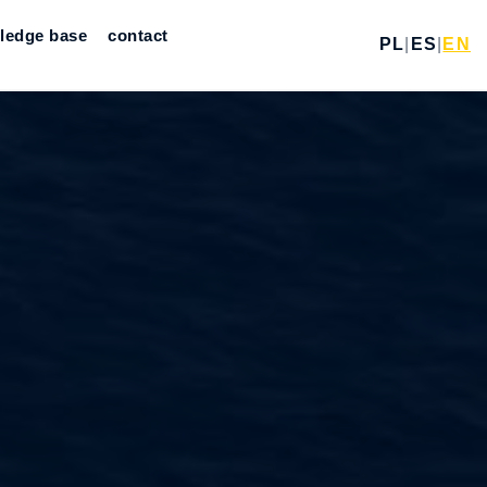
ledge base
contact
PL
|
ES
|
EN