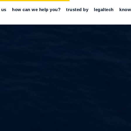
 us
how can we help you?
trusted by
legaltech
know