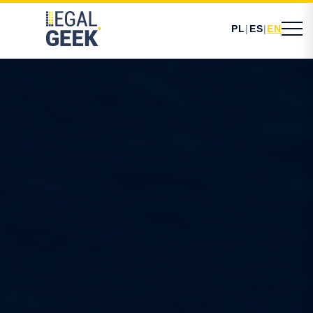
PL
|
ES
|
EN