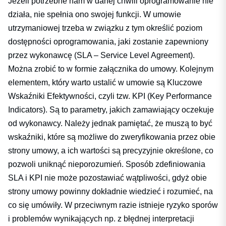
Jeżeli potrzebne nam w danej chwili oprogramowanie nie
działa, nie spełnia ono swojej funkcji. W umowie
utrzymaniowej trzeba w związku z tym określić poziom
dostępności oprogramowania, jaki zostanie zapewniony
przez wykonawcę (SLA – Service Level Agreement).
Można zrobić to w formie załącznika do umowy. Kolejnym
elementem, który warto ustalić w umowie są Kluczowe
Wskaźniki Efektywności, czyli tzw. KPI (Key Performance
Indicators). Są to parametry, jakich zamawiający oczekuje
od wykonawcy. Należy jednak pamiętać, że muszą to być
wskaźniki, które są możliwe do zweryfikowania przez obie
strony umowy, a ich wartości są precyzyjnie określone, co
pozwoli uniknąć nieporozumień. Sposób zdefiniowania
SLA i KPI nie może pozostawiać wątpliwości, gdyż obie
strony umowy powinny dokładnie wiedzieć i rozumieć, na
co się umówiły. W przeciwnym razie istnieje ryzyko sporów
i problemów wynikających np. z błędnej interpretacji