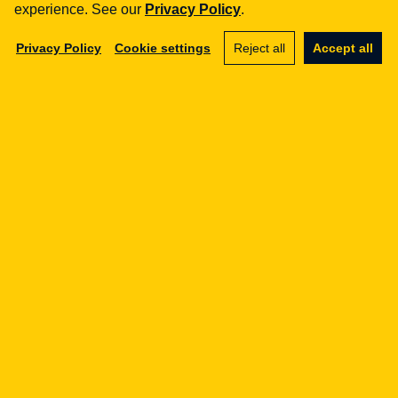
Wyślij wiadomość
experience. See our
Privacy Policy
.
Privacy Policy
Cookie settings
Reject all
Accept all
#prawnik it
#SLA
#umowa utrzymaniowa
#umowy it
Share
LinkedIn
Facebook