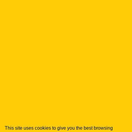
Email address
Phone number
Message
Your data will be processed in accordance with
our
privacy policy
.
This site uses cookies to give you the best browsing