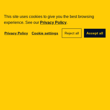
NIS2
Pomożemy Ci z NIS2
Sprawdzimy czy NIS2 dotyczy Twojej
This site uses cookies to give you the best browsing
organizacji i pomożemy spełnić wymagania.
experience. See our
Privacy Policy
.
Analiza objęcia regulacją
Privacy Policy
Cookie settings
Reject all
Accept all
Wdrożenie wymogów NIS2
Polityki bezpieczeństwa
Audyty i przeglądy
Zobacz pełną ofertę usług
Tomasz Klecor
Managing Partner · FinTech navigator. Lawyer.