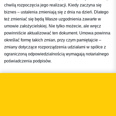
chwilą rozpoczęcia jego realizacji. Kiedy zaczyna się
biznes – ustalenia zmieniają się z dnia na dzień. Dlatego
też zmieniać się będą Wasze uzgodnienia zawarte w
umowie założycielskiej. Nie tylko możecie, ale wręcz
powinniście aktualizować ten dokument. Umowa powinna
określać formę takich zmian, przy czym pamiętajcie –
zmiany dotyczące rozporządzenia udziałami w spółce z
ograniczoną odpowiedzialnością wymagają notarialnego
poświadczenia podpisów.
Najważniejsze klauzule Founders
Agreement
Jeśli chcesz przeczytać
o poszczególnych klauzulach umowy założycielskiej
- zobacz nasz tekst o tym co wpisać do founders
agreement. Przydatna może być również seria naszych