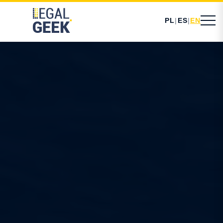
PL
|
ES
|
EN