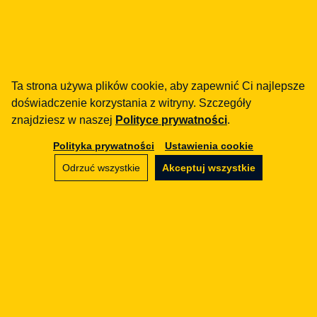
Jak możemy Ci pomóc?
fintech
Instytucje Płatnicze
Pożyczki / BNPL
Ta strona używa plików cookie, aby zapewnić Ci najlepsze
DORA
doświadczenie korzystania z witryny. Szczegóły
MiCA / Kryptoaktywa
znajdziesz w naszej
Polityce prywatności
.
Compliance / Audyty
Polityka prywatności
Ustawienia cookie
Doradztwo biznesowe
Odrzuć wszystkie
Akceptuj wszystkie
aml
Szkolenia
Procedury
Audyty
e-commerce
Regulaminy
Marketplace