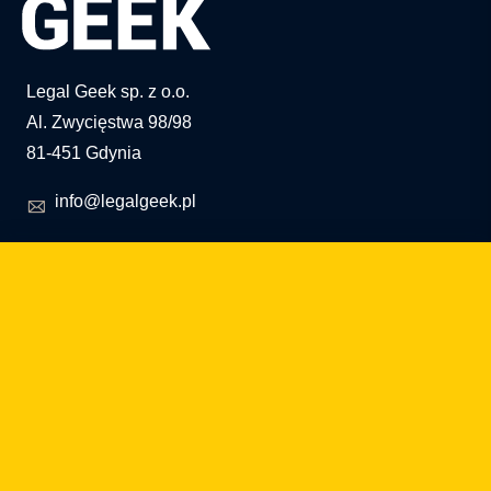
Legal Geek sp. z o.o.
Al. Zwycięstwa 98/98
81-451 Gdynia
info@legalgeek.pl
+48 797 711 924
nr KRS: 0000615169
NIP: 586 23 05 970
REGON: 36430702100000
kapitał zakładowy: 10.000 zł