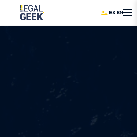
PL
|
ES
|
EN