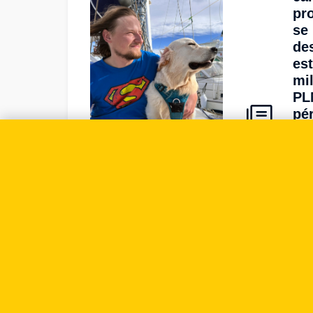
pr
se
de
es
mi
PL
pé
«T
cu
me
cu
qu
un 
So
pe
Forbes
Polska
|
28.11.2025