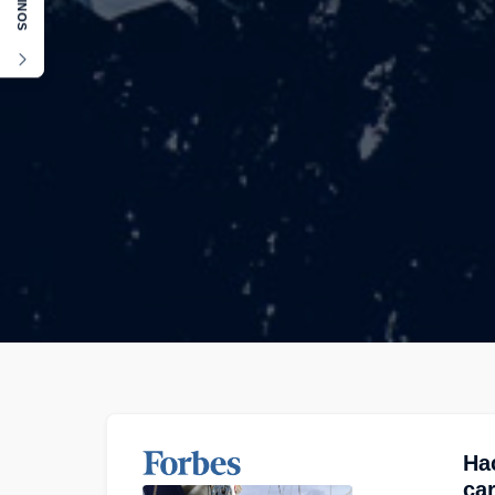
Ha
car