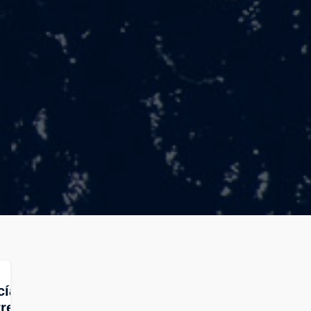
cía
rera y de