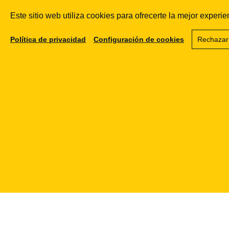
El 23-2-
Este sitio web utiliza cookies para ofrecerte la mejor exper
2026
Forbes
Política de privacidad
Configuración de cookies
Rechazar
Polska trató
el tema:
burnout,
emprendimi
ento, salud
mental.
Ir a la
publicación
Ver
detalles
→