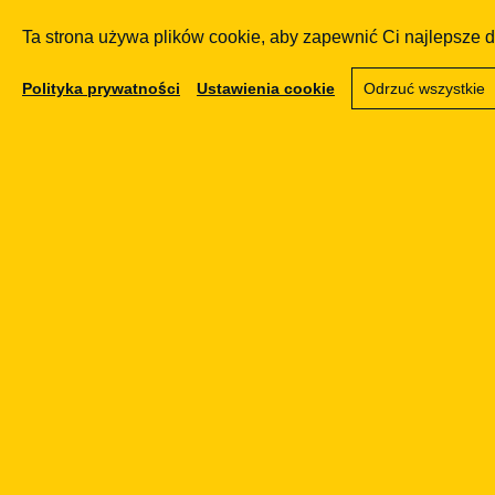
przechowywanie do
Ta strona używa plików cookie, aby zapewnić Ci najlepsze 
AML/CFT
Polityka prywatności
Ustawienia cookie
Odrzuć wszystkie
30.04.2026
AML
Środki bezpieczeńs
finansowego — ident
klienta, beneficjent 
monitoring stosunk
gospodarczych