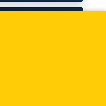
ażniejsze pojęcia.
terminów, które
ML i szkolenie AML-
si zawierać, jak