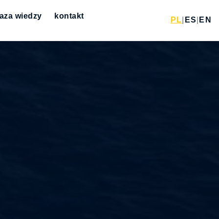
aza wiedzy
kontakt
PL
|
ES
|
EN