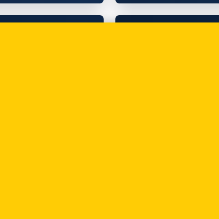
AML
 procedura
AML — najw
ymogi
Słownik 30 
trzeba znać
02.05.2026
AML
F (art. 74,
Szkolenie A
RO — co mu