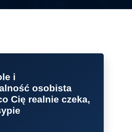
le i
alność osobista
o Cię realnie czeka,
sypie