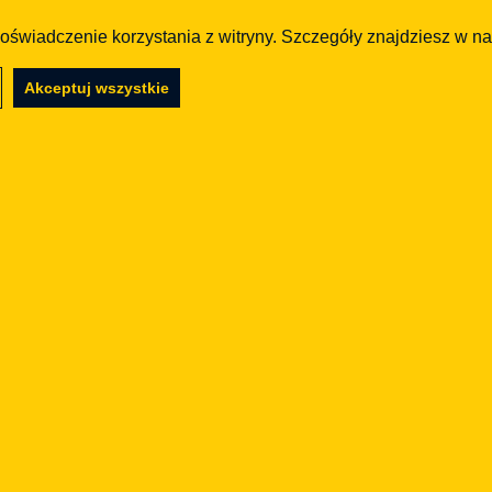
kumentów
często i ko
doświadczenie korzystania z witryny. Szczegóły znajdziesz w n
28.04.2026
Akceptuj wszystkie
AML
twa
Procedura 
yfikacja
zawierać i j
rzeczywisty i
przeszła ko
ów
25.04.2026