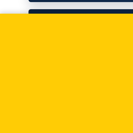
AML
Szkolenia AML/CFT i
whistleblowing — w
UKNF dla instytucji
obowiązanych
04.05.2026
AML
Zawiadomienia do GII
86, 90 Ustawy) i