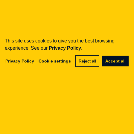
approach w praktyce nadzoru
KNF
17.04.2026
This site uses cookies to give you the best browsing
experience. See our
Privacy Policy
.
AML
Privacy Policy
Cookie settings
Reject all
Accept all
Ocena ryzyka instytucji
obowiązanej (ORI) — metodyka
i aktualizacja zgodnie z art. 27
Ustawy
13.04.2026
AML