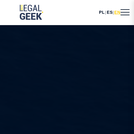
PL
|
ES
|
EN