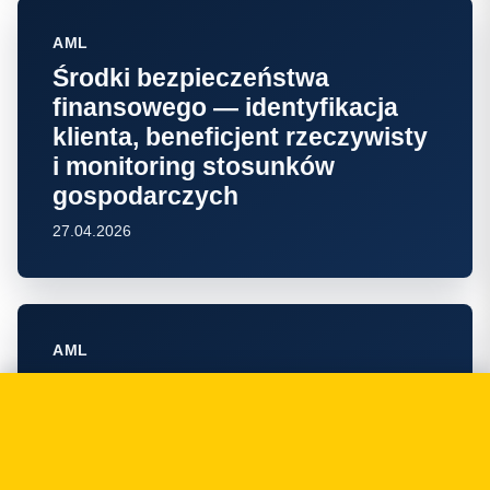
AML
Środki bezpieczeństwa
finansowego — identyfikacja
klienta, beneficjent rzeczywisty
i monitoring stosunków
gospodarczych
27.04.2026
AML
Procedura AML — co musi
zawierać i jak ją napisać, żeby
przeszła kontrolę GIIF
25.04.2026