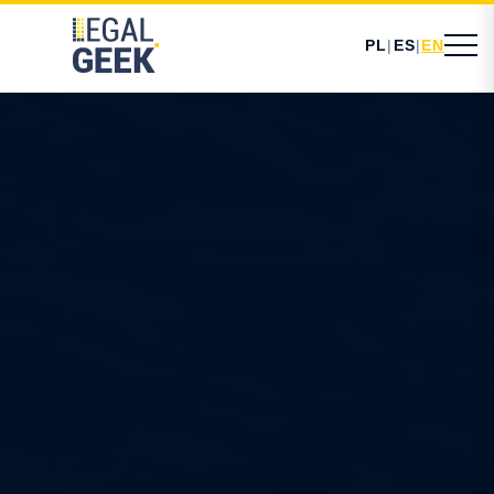
PL
|
ES
|
EN