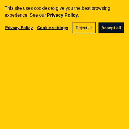
Message
This site uses cookies to give you the best browsing
experience. See our
Privacy Policy
.
Privacy Policy
Cookie settings
Reject all
Accept all
Your data will be processed in accordance with
our
privacy policy
.
Wyślij wiadomość