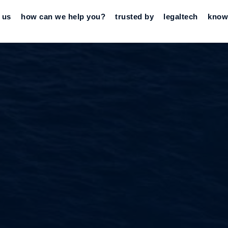
 us
how can we help you?
trusted by
legaltech
know