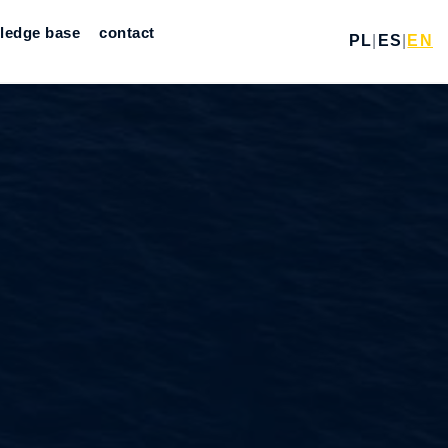
ledge base
contact
PL
|
ES
|
EN