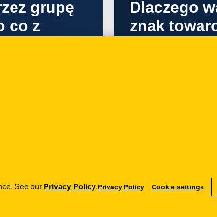
zez grupę
Dlaczego w
o co z
znak towar
?
08.12.2017
IT
y .sucks -
Jak zarejes
ać?
towarowy -
wiedzieć?
ence. See our
Privacy Policy
.
Privacy Policy
Cookie settings
24.11.2014