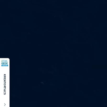
KREATOR
T&CS