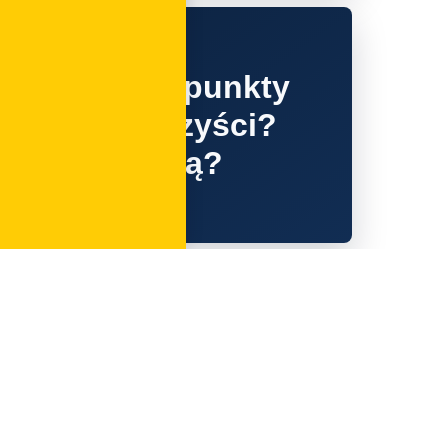
- dodatkowe punkty
y realne korzyści?
ole oznaczają?
gdpr
ai / nis2