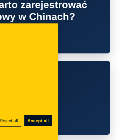
arto zarejestrować
owy w Chinach?
trować znak
 co musicie
Reject all
Accept all