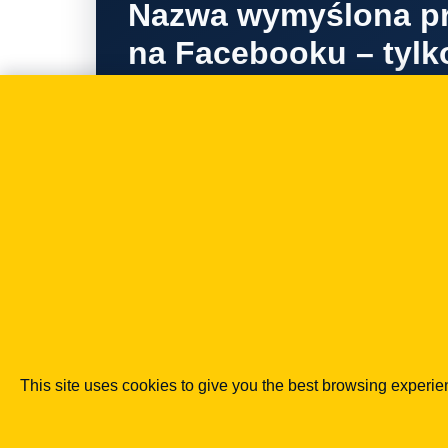
Nazwa wymyślona pr
na Facebooku – tylk
prawami autorskimi!
12.03.2019
IT
Ośmieszające domen
czy jest się czego b
21.04.2015
This site uses cookies to give you the best browsing experi