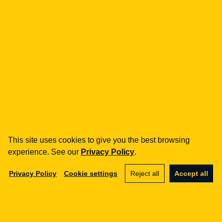
Your data will be processed in accordance with
our
privacy policy
.
Wyślij wiadomość
This site uses cookies to give you the best browsing
experience. See our
Privacy Policy
.
#Dane osobowe
#polityka prywatności
Privacy Policy
Cookie settings
Reject all
Accept all
#prywatność
#RODO