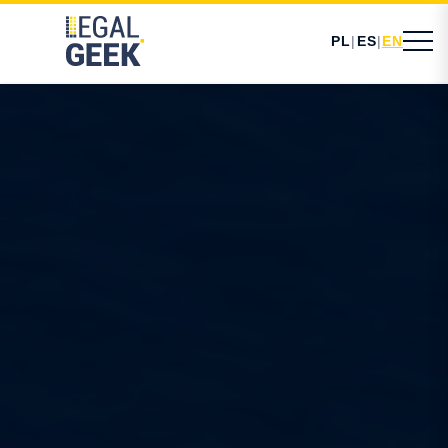
PL
|
ES
|
EN