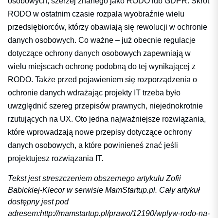
osobowych, szerzej znanego jako RODO lub GDPR. Skrót
RODO w ostatnim czasie rozpala wyobraźnie wielu
przedsiębiorców, którzy obawiają się rewolucji w ochronie
danych osobowych. Co ważne – już obecnie regulacje
dotyczące ochrony danych osobowych zapewniają w
wielu miejscach ochronę podobną do tej wynikającej z
RODO. Także przed pojawieniem się rozporządzenia o
ochronie danych wdrażając projekty IT trzeba było
uwzględnić szereg przepisów prawnych, niejednokrotnie
rzutujących na UX. Oto jedna najważniejsze rozwiązania,
które wprowadzają nowe przepisy dotyczące ochrony
danych osobowych, a które powinieneś znać jeśli
projektujesz rozwiązania IT.
Tekst jest streszczeniem obszernego artykułu Zofii
Babickiej-Klecor w serwisie MamStartup.pl. Cały artykuł
dostępny jest pod
adresem:
http://mamstartup.pl/prawo/12190/wplyw-rodo-na-