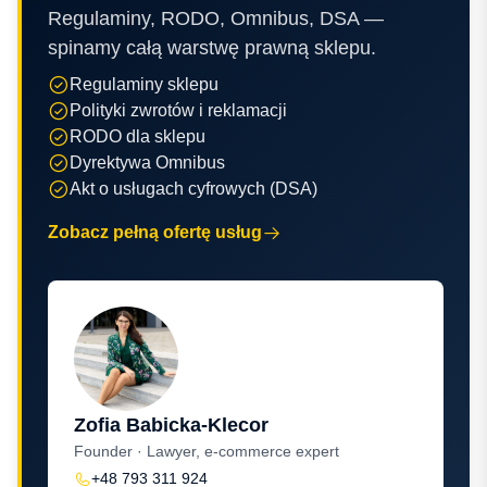
Regulaminy, RODO, Omnibus, DSA —
spinamy całą warstwę prawną sklepu.
Regulaminy sklepu
Polityki zwrotów i reklamacji
RODO dla sklepu
Dyrektywa Omnibus
Akt o usługach cyfrowych (DSA)
Zobacz pełną ofertę usług
Zofia Babicka-Klecor
Founder · Lawyer, e-commerce expert
+48 793 311 924