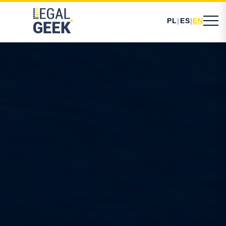
PL
|
ES
|
EN