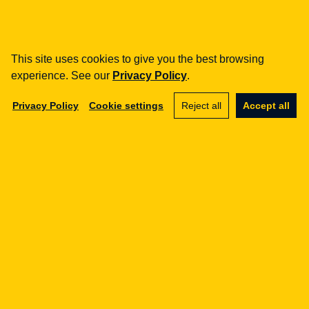
SUBSCRIBE
By clicking the button above, you subscribe to our
This site uses cookies to give you the best browsing
Newsletter and accept the
Terms of the Free
experience. See our
Privacy Policy
.
Content Service from Legal Geek
and the
Privacy
Policy
.
Privacy Policy
Cookie settings
Reject all
Accept all
Related articles
E-COMMERCE