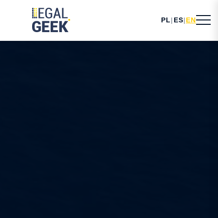
PL
|
ES
|
EN