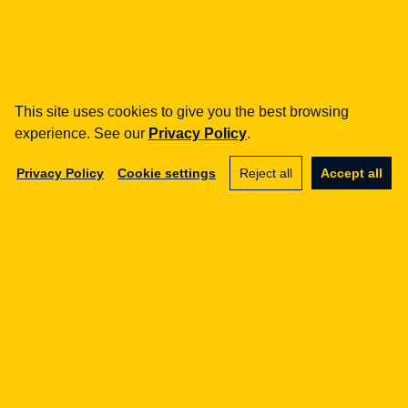
E-COMMERCE
Cykl: Z konsumentem nawet na
odległość nie ma żartów
30.09.2014
This site uses cookies to give you the best browsing
experience. See our
Privacy Policy
.
Privacy Policy
Cookie settings
Reject all
Accept all
Legal Geek sp. z o.o.
Al. Zwycięstwa 98/98