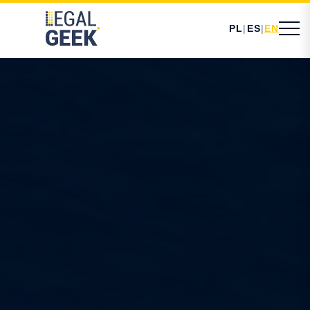
PL
|
ES
|
EN