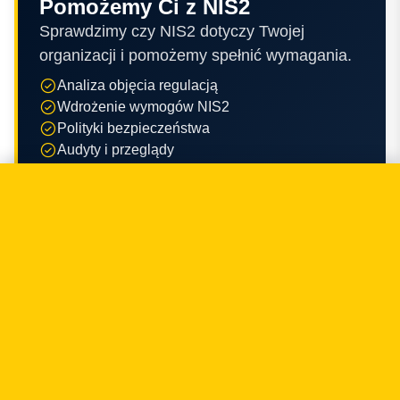
Pomożemy Ci z NIS2
Sprawdzimy czy NIS2 dotyczy Twojej
organizacji i pomożemy spełnić wymagania.
Analiza objęcia regulacją
Wdrożenie wymogów NIS2
Polityki bezpieczeństwa
Audyty i przeglądy
Zobacz pełną ofertę usług
Tomasz Klecor
Managing Partner · FinTech navigator. Lawyer.
+48 797 711 924