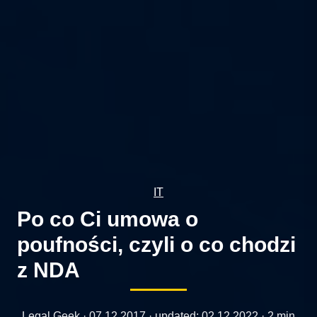
IT
Po co Ci umowa o
poufności, czyli o co chodzi
z NDA
Legal Geek ·
07.12.2017
· updated:
02.12.2022
· 2 min