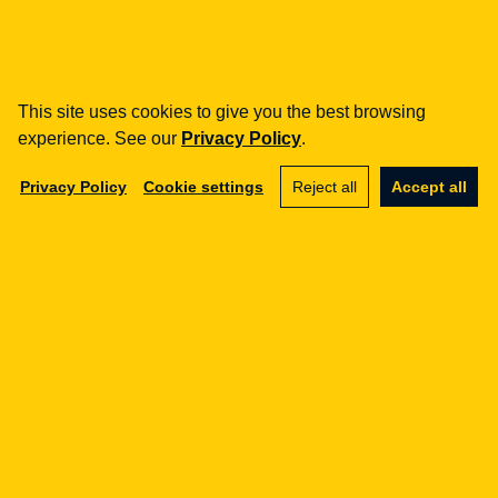
#umowa o poufności
This site uses cookies to give you the best browsing
Share
LinkedIn
Facebook
experience. See our
Privacy Policy
.
Privacy Policy
Cookie settings
Reject all
Accept all
NIS2
Pomożemy Ci z NIS2
Sprawdzimy czy NIS2 dotyczy Twojej organizacji i
pomożemy spełnić wymagania.
Let's talk