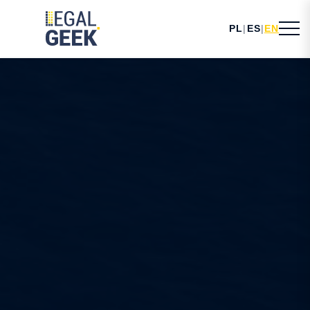
PL
|
ES
|
EN