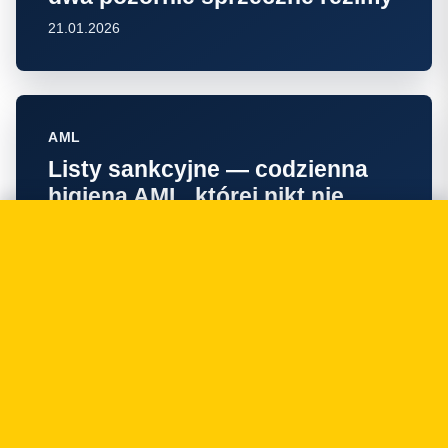
21.01.2026
AML
Listy sankcyjne — codzienna
higiena AML, której nikt nie
chce robić
17.12.2025
AML
Zgłaszanie do GIIF — transakcje
ponadprogowe, podejrzane,