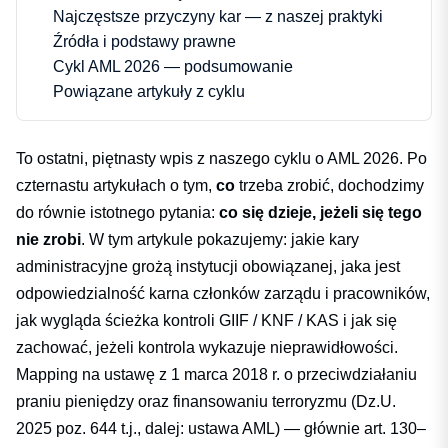
Najczęstsze przyczyny kar — z naszej praktyki
Źródła i podstawy prawne
Cykl AML 2026 — podsumowanie
Powiązane artykuły z cyklu
To ostatni, piętnasty wpis z naszego cyklu o AML 2026. Po
czternastu artykułach o tym,
co
trzeba zrobić, dochodzimy
do równie istotnego pytania:
co się dzieje, jeżeli się tego
nie zrobi
. W tym artykule pokazujemy: jakie kary
administracyjne grożą instytucji obowiązanej, jaka jest
odpowiedzialność karna członków zarządu i pracowników,
jak wygląda ścieżka kontroli
GIIF
/ KNF / KAS i jak się
zachować, jeżeli kontrola wykazuje nieprawidłowości.
Mapping na ustawę z 1 marca 2018 r. o przeciwdziałaniu
praniu pieniędzy oraz finansowaniu terroryzmu (Dz.U.
2025 poz. 644 t.j., dalej: ustawa AML) — głównie art. 130–