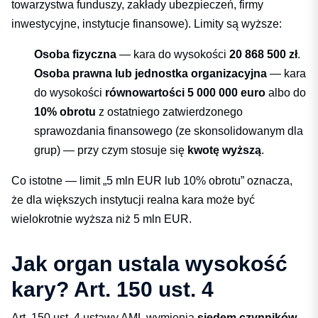
towarzystwa funduszy, zakłady ubezpieczeń, firmy
inwestycyjne, instytucje finansowe). Limity są wyższe:
Osoba fizyczna
— kara do wysokości
20 868 500 zł
.
Osoba prawna lub jednostka organizacyjna
— kara
do wysokości
równowartości 5 000 000 euro
albo do
10% obrotu
z ostatniego zatwierdzonego
sprawozdania finansowego (ze skonsolidowanym dla
grup) — przy czym stosuje się
kwotę wyższą
.
Co istotne — limit „5 mln EUR lub 10% obrotu” oznacza,
że dla większych instytucji realna kara może być
wielokrotnie wyższa niż 5 mln EUR.
Jak organ ustala wysokość
kary? Art. 150 ust. 4
Art. 150 ust. 4 ustawy AML wymienia
siedem czynników
,