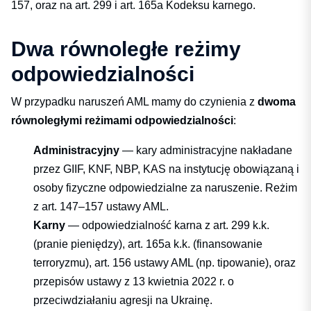
157, oraz na art. 299 i art. 165a Kodeksu karnego.
Dwa równoległe reżimy
odpowiedzialności
W przypadku naruszeń AML mamy do czynienia z
dwoma
równoległymi reżimami odpowiedzialności
:
Administracyjny
— kary administracyjne nakładane
przez GIIF, KNF, NBP, KAS na instytucję obowiązaną i
osoby fizyczne odpowiedzialne za naruszenie. Reżim
z art. 147–157 ustawy AML.
Karny
— odpowiedzialność karna z art. 299 k.k.
(pranie pieniędzy), art. 165a k.k. (finansowanie
terroryzmu), art. 156 ustawy AML (np. tipowanie), oraz
przepisów ustawy z 13 kwietnia 2022 r. o
przeciwdziałaniu agresji na Ukrainę.