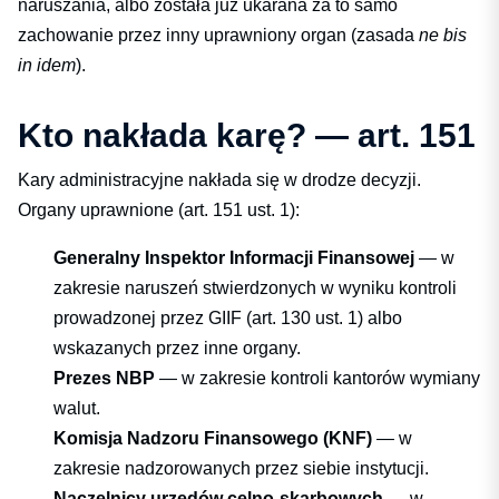
naruszania, albo została już ukarana za to samo
zachowanie przez inny uprawniony organ (zasada
ne bis
in idem
).
Kto nakłada karę? — art. 151
Kary administracyjne nakłada się w drodze decyzji.
Organy uprawnione (art. 151 ust. 1):
Generalny Inspektor Informacji Finansowej
— w
zakresie naruszeń stwierdzonych w wyniku kontroli
prowadzonej przez GIIF (art. 130 ust. 1) albo
wskazanych przez inne organy.
Prezes NBP
— w zakresie kontroli kantorów wymiany
walut.
Komisja Nadzoru Finansowego (KNF)
— w
zakresie nadzorowanych przez siebie instytucji.
Naczelnicy urzędów celno-skarbowych
— w