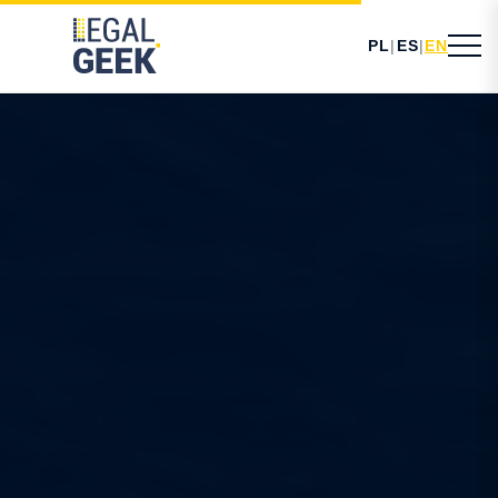
PL
|
ES
|
EN