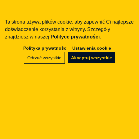
„Zmiany w prawie e-
commerce" — artykuł
Ta strona używa plików cookie, aby zapewnić Ci najlepsze
ekspercki Zofii Babicka-
doświadczenie korzystania z witryny. Szczegóły
Klecor
znajdziesz w naszej
Polityce prywatności
.
Radca Prawny (KIRP)
| 25.03.2021
Polityka prywatności
Ustawienia cookie
Artykuł ekspercki Zofii Babickiej-Klecor w
Odrzuć wszystkie
Akceptuj wszystkie
dwumiesięczniku „Radca Prawny" o zmianach w
prawie e-commerce i statusie przedsiębiorcy
uprzywilejowanego.
Przejdź do publikacji
Zobacz szczegóły →