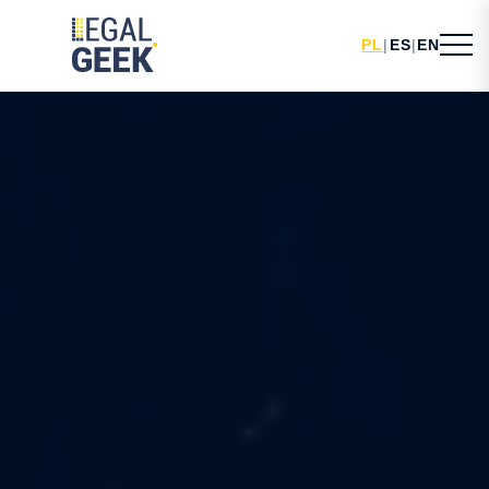
PL
|
ES
|
EN