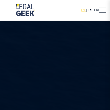
PL
|
ES
|
EN