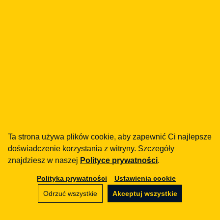
Mała Instytucja Płatnicza –
licencja dla FinTechu (wymogi
prawne)
30.08.2018
FINTECH
Giełdy kryptowalut pod
nadzorem KNF? Czy PSD2 i
Ta strona używa plików cookie, aby zapewnić Ci najlepsze
wpis BitBay na listę ostrzeżeń
doświadczenie korzystania z witryny. Szczegóły
publicznych zmienią zasady
znajdziesz w naszej
Polityce prywatności
.
gry?
Polityka prywatności
Ustawienia cookie
06.02.2018
Odrzuć wszystkie
Akceptuj wszystkie