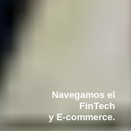
Navegamos el
FinTech
y E-commerce.