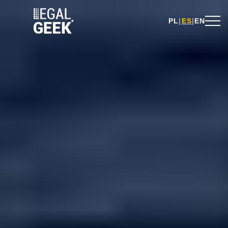
PL
|
ES
|
EN