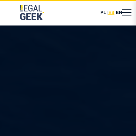
PL
|
ES
|
EN