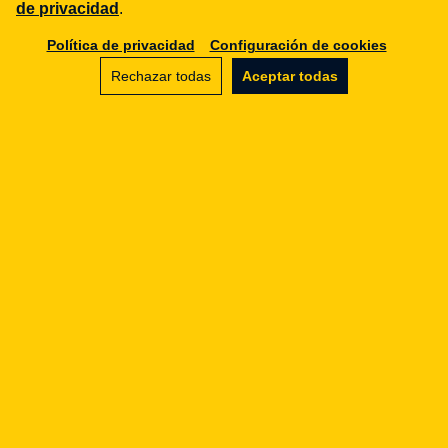
de privacidad
.
Artículos relacionados
Política de privacidad
Configuración de cookies
Rechazar todas
Aceptar todas
E-commerce
Paragon podstawą reklamacji - prawnicze
mity
25.05.2015
E-commerce
3 różnice między modelem klasycznym i
modelem ofertowym w e-commerce
14.09.2020
E-commerce
Kiedy nie muszę przyjąć zwracanego towaru:
towary nieprefabrykowane
14.02.2020