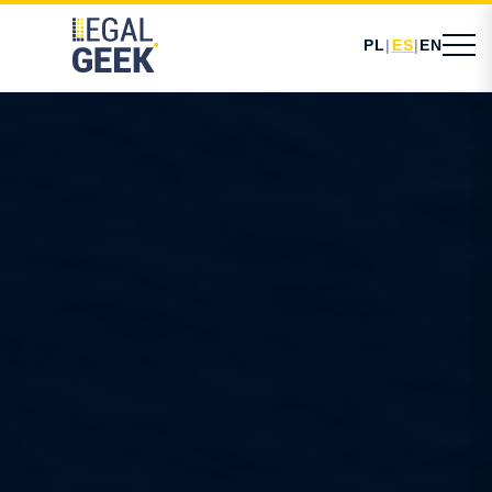
PL
|
ES
|
EN