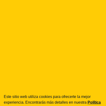
E-COMMERCE
Prowadzisz e-commerce?
Regulaminy, RODO, Omnibus, DSA — spinamy całą
warstwę prawną sklepu.
Hablemos
Etiquetas
#Prawa konsumenta
#rękojmia
Este sitio web utiliza cookies para ofrecerte la mejor
experiencia. Encontrarás más detalles en nuestra
Política