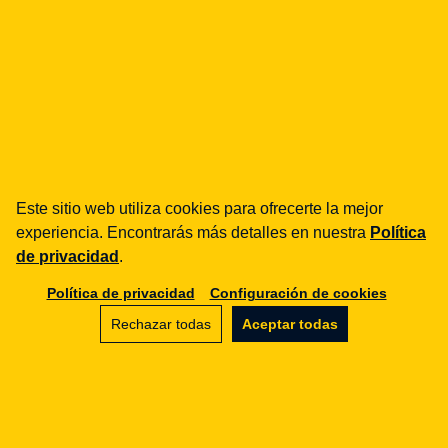
Compartir
LinkedIn
Facebook
NIS2
Pomożemy Ci z NIS2
Este sitio web utiliza cookies para ofrecerte la mejor
Sprawdzimy czy NIS2 dotyczy Twojej organizacji i
experiencia. Encontrarás más detalles en nuestra
Política
pomożemy spełnić wymagania.
de privacidad
.
Hablemos
Política de privacidad
Configuración de cookies
Rechazar todas
Aceptar todas
Etiquetas