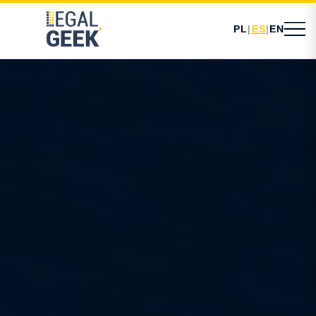
PL
|
ES
|
EN