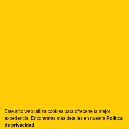
obszar techniczny art. 8
KSC, który zostaje
Warto specjalnie zwrócić uwagę, że art. 8i ust. 1 KSC
zachowuje obowiązek z
art. 8 ust. 1 pkt 2 lit. j KSC —
podstawowe zasady cyberhigieny
. Innymi słowy, nawet
podmiot bankowy stosujący w pełni DORA musi
przestrzegać podstawowych zasad cyberhigieny zgodnie z
polską ustawą KSC.
W praktyce zakres cyberhigieny — choć nie jest wprost
zdefiniowany w ustawie — obejmuje:
silne hasła i uwierzytelnianie wieloskładnikowe
(MFA);
Este sitio web utiliza cookies para ofrecerte la mejor
experiencia. Encontrarás más detalles en nuestra
Política
regularne aktualizacje oprogramowania i systemów
de privacidad
.
operacyjnych;