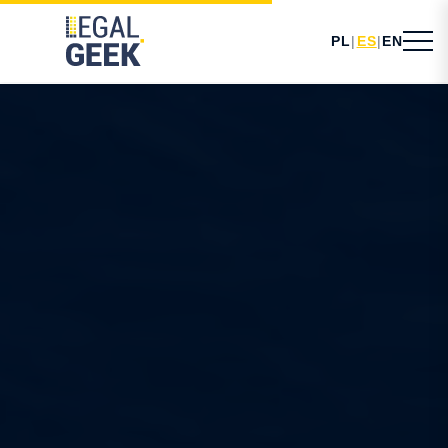
PL
|
ES
|
EN