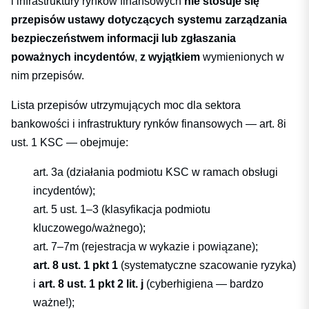
i infrastruktury rynków finansowych
nie stosuje się
przepisów ustawy dotyczących systemu zarządzania
bezpieczeństwem informacji lub zgłaszania
poważnych incydentów
,
z wyjątkiem
wymienionych w
nim przepisów.
Lista przepisów utrzymujących moc dla sektora
bankowości i infrastruktury rynków finansowych — art. 8i
ust. 1 KSC — obejmuje:
art. 3a (działania podmiotu KSC w ramach obsługi
incydentów);
art. 5 ust. 1–3 (klasyfikacja podmiotu
kluczowego/ważnego);
art. 7–7m (rejestracja w wykazie i powiązane);
art. 8 ust. 1 pkt 1
(systematyczne szacowanie ryzyka)
i
art. 8 ust. 1 pkt 2 lit. j
(cyberhigiena — bardzo
ważne!);