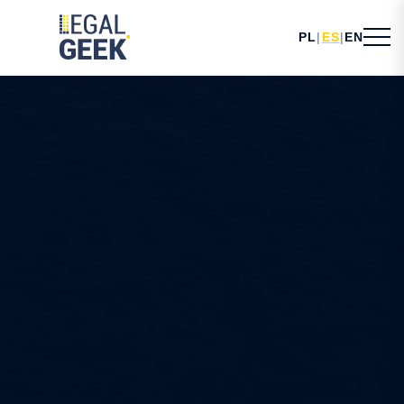
PL
|
ES
|
EN