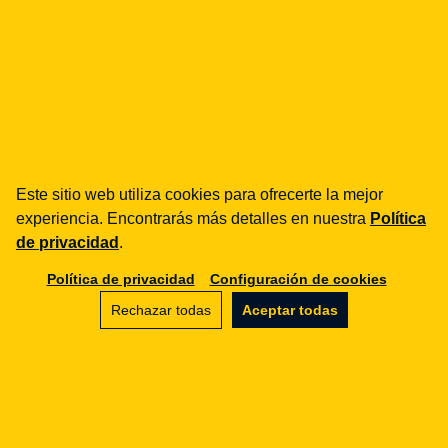
capital social: 10.000 PLN
¿cómo podemos ayudarte?
fintech
Este sitio web utiliza cookies para ofrecerte la mejor
Entidades de Pago
experiencia. Encontrarás más detalles en nuestra
Política
Préstamos / BNPL
de privacidad
.
DORA
Política de privacidad
Configuración de cookies
MiCA / Criptoactivos
Compliance / Auditorías
Rechazar todas
Aceptar todas
Asesoría empresarial
aml
Formación
Procedimientos