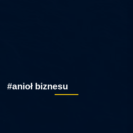
#anioł biznesu