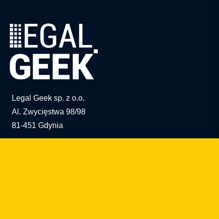
Legal Geek sp. z o.o.
Al. Zwycięstwa 98/98
81-451 Gdynia
info@legalgeek.pl
+48 797 711 924
nº KRS: 0000615169
NIP: 586 23 05 970
REGON: 36430702100000