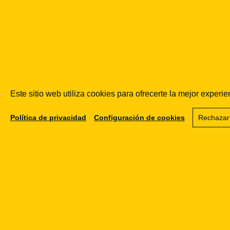
RODO
Tarcza prywatności
unieważniona przez
Este sitio web utiliza cookies para ofrecerte la mejor exper
28.07.2020
Política de privacidad
Configuración de cookies
Rechazar
INNE
Legal Geek z nomina