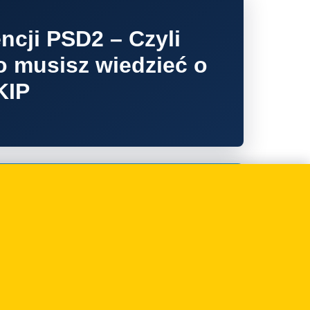
encji PSD2 – Czyli
o musisz wiedzieć o
KIP
edawca musi
odeks dobrych