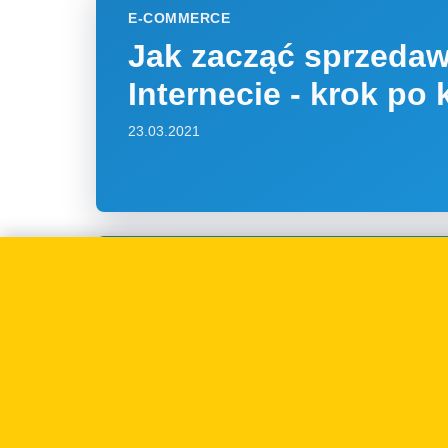
E-COMMERCE
Jak zacząć sprzeda
Internecie - krok po 
23.03.2021
INNE
Kiedy sprzedawca m
ograniczyć odpowie
wobec kupującego?
15.10.2020