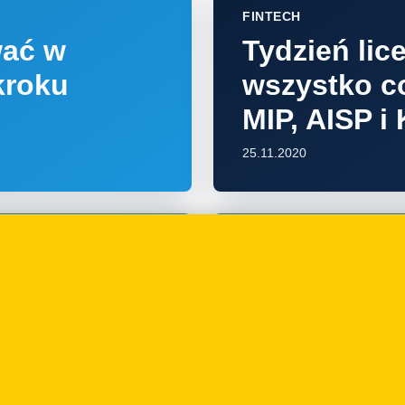
FINTECH
wać w
Tydzień lic
kroku
wszystko c
MIP, AISP i 
25.11.2020
INNE
oże
Kiedy sprz
dzialność
stosować k
praktyk?
13.10.2020