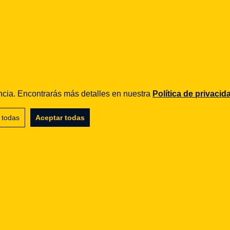
FINTECH
FinTech i c
 TSUE
computing 
iencia. Encontrarás más detalles en nuestra
Política de privacid
Komunikatu
 todas
Aceptar todas
webinar
13.02.2020
RODO
cją do
Kim jest A