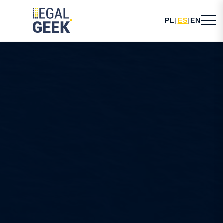
PL
|
ES
|
EN