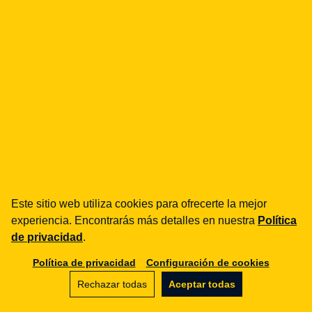
¿cómo podemos ayudarte?
fintech
Entidades de Pago
Préstamos / BNPL
DORA
MiCA / Criptoactivos
Compliance / Auditorías
Asesoría empresarial
aml
Formación
Este sitio web utiliza cookies para ofrecerte la mejor
Procedimientos
experiencia. Encontrarás más detalles en nuestra
Política
Auditorías
de privacidad
.
Política de privacidad
Configuración de cookies
e-commerce
Términos y condiciones
Rechazar todas
Aceptar todas
Marketplace