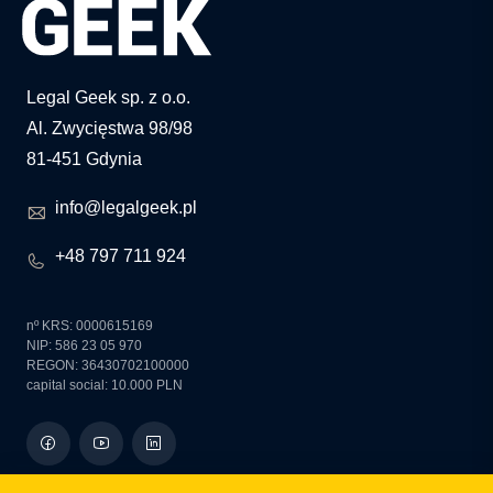
Legal Geek sp. z o.o.
Al. Zwycięstwa 98/98
81-451 Gdynia
info@legalgeek.pl
+48 797 711 924
nº KRS: 0000615169
NIP: 586 23 05 970
REGON: 36430702100000
capital social: 10.000 PLN