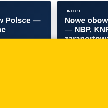
FINTECH
 w Polsce —
Nowe obowi
ne
— NBP, KNF,
zaraportow
zywniaku
13.09.2025
FINTECH
 MIP —
Po co Ci M
k go
instytucja p