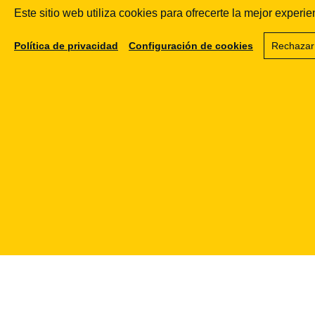
obliczać i co zrobić 
Este sitio web utiliza cookies para ofrecerte la mejor exper
przekroczeniu
Política de privacidad
Configuración de cookies
Rechazar
20.06.2025
FINTECH
Mała Instytucja Płatn
— przewodnik po wp
rejestru, limicie i o
po warzywniaku
01.01.2025