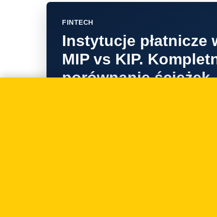
FINTECH
Instytucje płatnicze
MIP vs KIP. Komplet
porównanie ścieżek
licencyjnych po war
02.04.2026
FINTECH
Limit 1,5 mln euro w
kiedy się nakłada, ja