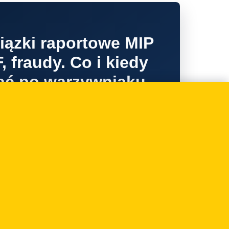
ązki raportowe MIP
 fraudy. Co i kiedy
ać po warzywniaku
IP? Kiedy mała
łatnicza jest