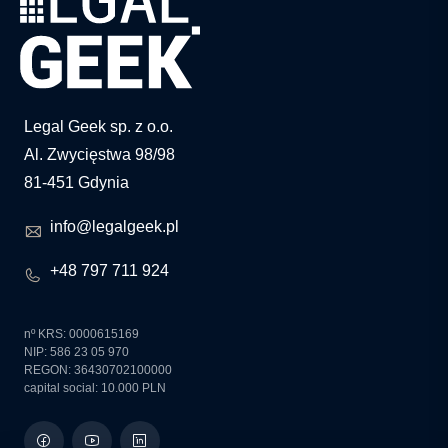
Legal Geek sp. z o.o.
Al. Zwycięstwa 98/98
81-451 Gdynia
info@legalgeek.pl
+48 797 711 924
nº KRS: 0000615169
NIP: 586 23 05 970
REGON: 36430702100000
capital social: 10.000 PLN