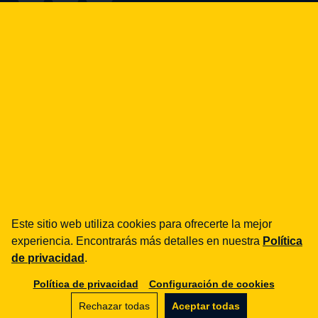
¿cómo podemos ayudarte?
fintech
Entidades de Pago
Préstamos / BNPL
DORA
MiCA / Criptoactivos
Compliance / Auditorías
Asesoría empresarial
aml
Este sitio web utiliza cookies para ofrecerte la mejor
Formación
experiencia. Encontrarás más detalles en nuestra
Política
Procedimientos
de privacidad
.
Auditorías
Política de privacidad
Configuración de cookies
e-commerce
Rechazar todas
Aceptar todas
Términos y condiciones