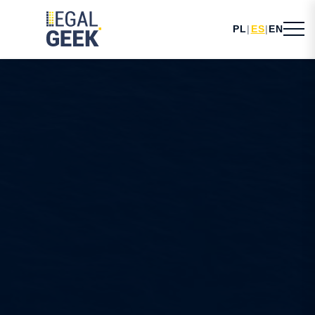
PL
|
ES
|
EN