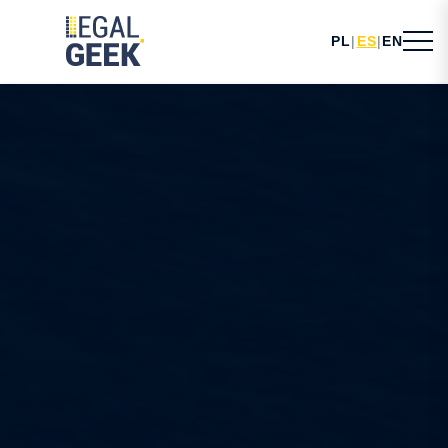
PL
|
ES
|
EN