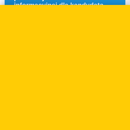
informacyjnej dla kandydata
20.11.2018
RODO
Obalamy mity: Zgoda to nie
jedyna podstawa przetwarzania
danych
28.08.2018
RODO
Prawo dostępu do danych - na
czym polega?