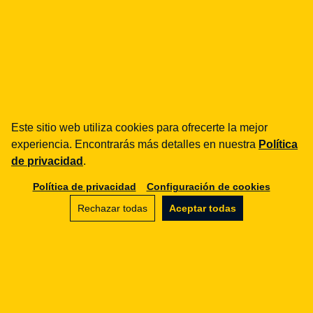
30.07.2018
RODO
Privacy by Design i Privacy by
Este sitio web utiliza cookies para ofrecerte la mejor
Default - co to takiego?
experiencia. Encontrarás más detalles en nuestra
Política
23.07.2018
de privacidad
.
Política de privacidad
Configuración de cookies
Rechazar todas
Aceptar todas
RODO
RODO - Środki ochrony danych
w Twojej firmie
12.07.2018