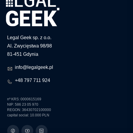
Legal Geek sp. z o.o.
Al. Zwycięstwa 98/98
81-451 Gdynia
info@legalgeek.pl
+48 797 711 924
nº KRS: 0000615169
NIP: 586 23 05 970
REGON: 36430702100000
capital social: 10.000 PLN