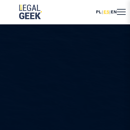
PL
|
ES
|
EN