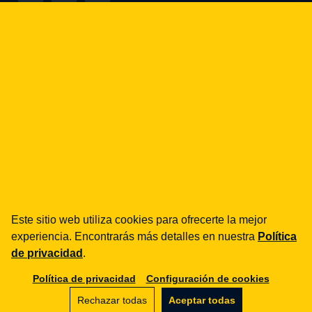
¿cómo podemos ayudarte?
fintech
Entidades de Pago
Préstamos / BNPL
DORA
MiCA / Criptoactivos
Compliance / Auditorías
Asesoría empresarial
aml
Este sitio web utiliza cookies para ofrecerte la mejor
Formación
experiencia. Encontrarás más detalles en nuestra
Política
Procedimientos
de privacidad
.
Auditorías
Política de privacidad
Configuración de cookies
e-commerce
Rechazar todas
Aceptar todas
Términos y condiciones