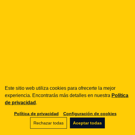
¿cómo podemos ayudarte?
fintech
Entidades de Pago
Préstamos / BNPL
DORA
MiCA / Criptoactivos
Compliance / Auditorías
Asesoría empresarial
aml
Formación
Este sitio web utiliza cookies para ofrecerte la mejor
Procedimientos
experiencia. Encontrarás más detalles en nuestra
Política
Auditorías
de privacidad
.
Política de privacidad
Configuración de cookies
e-commerce
Términos y condiciones
Rechazar todas
Aceptar todas
Marketplace