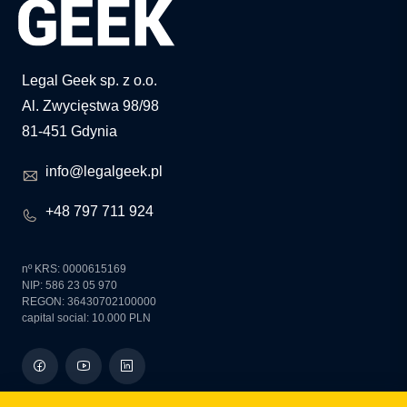
Legal Geek sp. z o.o.
Al. Zwycięstwa 98/98
81-451 Gdynia
info@legalgeek.pl
+48 797 711 924
nº KRS: 0000615169
NIP: 586 23 05 970
REGON: 36430702100000
capital social: 10.000 PLN