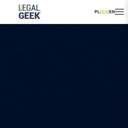
PL
|
ES
|
EN