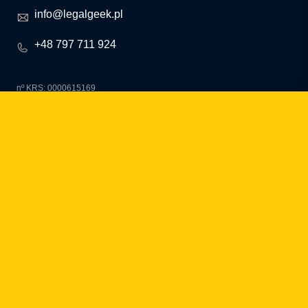
info@legalgeek.pl
+48 797 711 924
nº KRS: 0000615169
NIP: 586 23 05 970
REGON: 36430702100000
capital social: 10.000 PLN
¿cómo podemos ayudarte?
fintech
Entidades de Pago
Préstamos / BNPL
DORA
MiCA / Criptoactivos