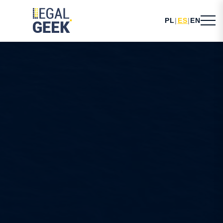
PL
|
ES
|
EN