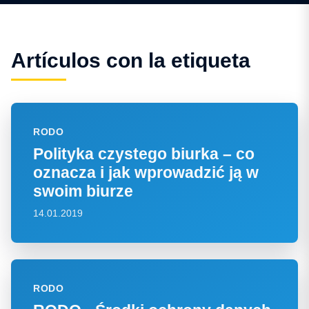
Artículos con la etiqueta
RODO
Polityka czystego biurka – co
oznacza i jak wprowadzić ją w
swoim biurze
14.01.2019
RODO